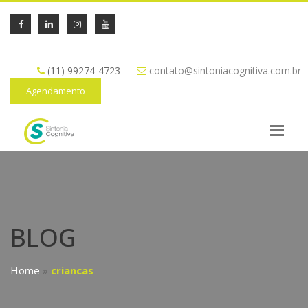
(11) 99274-4723
contato@sintoniacognitiva.com.br
Agendamento
BLOG
Home
»
criancas