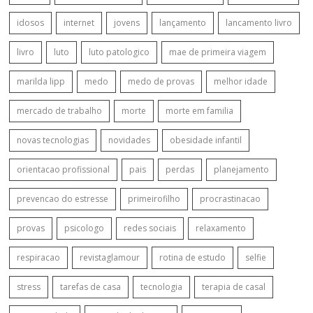
idosos
internet
jovens
lançamento
lancamento livro
livro
luto
luto patologico
mae de primeira viagem
marilda lipp
medo
medo de provas
melhor idade
mercado de trabalho
morte
morte em familia
novas tecnologias
novidades
obesidade infantil
orientacao profissional
pais
perdas
planejamento
prevencao do estresse
primeirofilho
procrastinacao
provas
psicologo
redes sociais
relaxamento
respiracao
revistaglamour
rotina de estudo
selfie
stress
tarefas de casa
tecnologia
terapia de casal