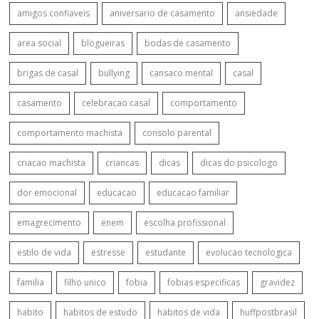
amigos confiaveis
aniversario de casamento
ansiedade
area social
blogueiras
bodas de casamento
brigas de casal
bullying
cansaco mental
casal
casamento
celebracao casal
comportamento
comportamento machista
consolo parental
criacao machista
criancas
dicas
dicas do psicologo
dor emocional
educacao
educacao familiar
emagrecimento
enem
escolha profissional
estilo de vida
estresse
estudante
evolucao tecnologica
familia
filho unico
fobia
fobias especificas
gravidez
habito
habitos de estudo
habitos de vida
huffpostbrasil