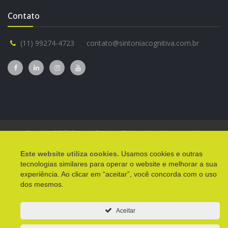
Contato
(11) 99274-4723
contato@sintoniacognitiva.com.br
Copyright ©2022 Sintonia Cognitiva. Todos os direitos reservados.
Este website utiliza cookies.
Usamos cookies e outras
tecnologias similares para operar o website e melhorar a sua
experiência. Ao clicar em “aceitar”, você concorda com o uso
dos mesmos.
Aceitar