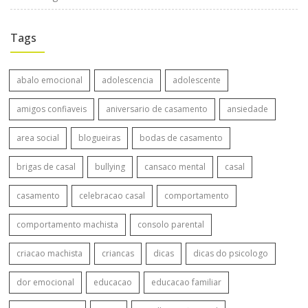
Tags
abalo emocional
adolescencia
adolescente
amigos confiaveis
aniversario de casamento
ansiedade
area social
blogueiras
bodas de casamento
brigas de casal
bullying
cansaco mental
casal
casamento
celebracao casal
comportamento
comportamento machista
consolo parental
criacao machista
criancas
dicas
dicas do psicologo
dor emocional
educacao
educacao familiar