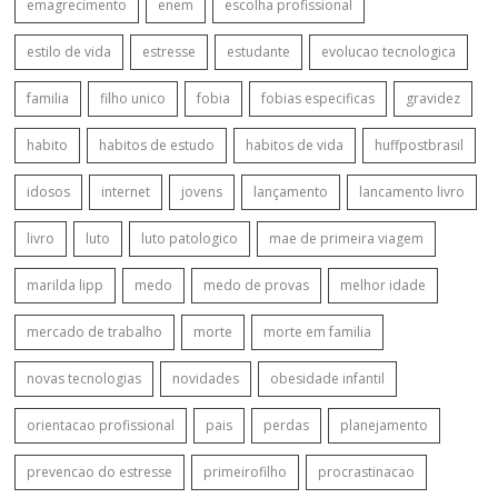
emagrecimento
enem
escolha profissional
estilo de vida
estresse
estudante
evolucao tecnologica
familia
filho unico
fobia
fobias especificas
gravidez
habito
habitos de estudo
habitos de vida
huffpostbrasil
idosos
internet
jovens
lançamento
lancamento livro
livro
luto
luto patologico
mae de primeira viagem
marilda lipp
medo
medo de provas
melhor idade
mercado de trabalho
morte
morte em familia
novas tecnologias
novidades
obesidade infantil
orientacao profissional
pais
perdas
planejamento
prevencao do estresse
primeirofilho
procrastinacao